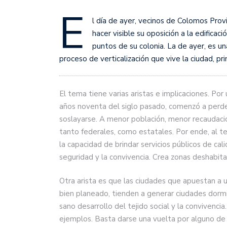
E
l día de ayer, vecinos de Colomos Prov
hacer visible su oposición a la edifica
puntos de su colonia. La de ayer, es u
proceso de verticalización que vive la ciudad, pr
El tema tiene varias aristas e implicaciones. Po
años noventa del siglo pasado, comenzó a perde
soslayarse. A menor población, menor recaudaci
tanto federales, como estatales. Por ende, al t
la capacidad de brindar servicios públicos de ca
seguridad y la convivencia. Crea zonas deshabit
Otra arista es que las ciudades que apuestan a 
bien planeado, tienden a generar ciudades dormit
sano desarrollo del tejido social y la convivenci
ejemplos. Basta darse una vuelta por alguno de