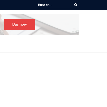
sto para el Festival Desfile Día de Muertos 2025 en Guadalajara