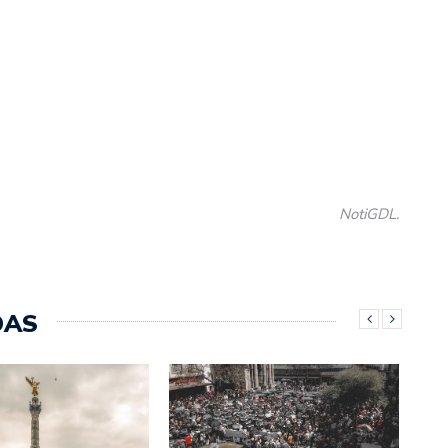
NotiGDL.
DAS