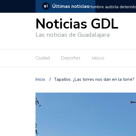
Últimas noticias
ra, salió de los separos sin lesiones graves
Títeres gigantes recor
Noticias GDL
Las noticias de Guadalajara
Ciudad
Deportes
Jalisco
Inicio
/
Tapatíos. ¿Las torres nos dan en la torre?