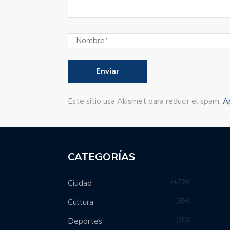
Este sitio usa Akismet para reducir el spam.
A
CATEGORÍAS
4,734
Ciudad
354
Cultura
506
Deportes