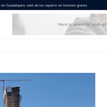
rerán las calles de Guadalajara: aparta la fecha
Todo li