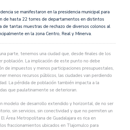
idencia se manifestaron en la presidencia municipal para
ción de hasta 22 torres de departamentos en distintos
na de tantas muestras de rechazo de diversos colonos al
incipalmente en la zona Centro, Real y Minerva.
r una parte, tenemos una ciudad que, desde finales de los
r población. La implicación de este punto no debe
ón de impuestos y menos participaciones presupuestales,
ener menos recursos públicos, las ciudades van perdiendo
lidad. La pérdida de población también impacta a la
adas que paulatinamente se deterioran.
un modelo de desarrollo extendido y horizontal, de no ser
orio, sin servicios, sin conectividad y que no permiten un
a. El Área Metropolitana de Guadalajara es rica en
 los fraccionamientos ubicados en Tlajomulco para