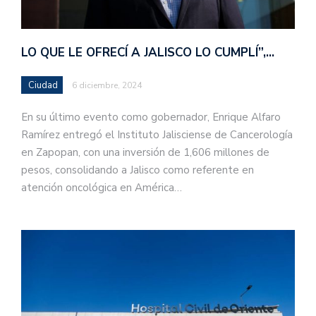
LO QUE LE OFRECÍ A JALISCO LO CUMPLÍ”,…
Ciudad
6 diciembre, 2024
En su último evento como gobernador, Enrique Alfaro
Ramírez entregó el Instituto Jalisciense de Cancerología
en Zapopan, con una inversión de 1,606 millones de
pesos, consolidando a Jalisco como referente en
atención oncológica en América…