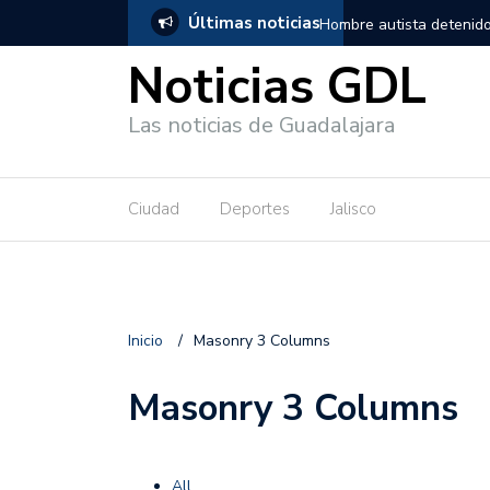
Últimas noticias
, salió de los separos sin lesiones graves
Títeres gigantes recorre
Noticias GDL
Las noticias de Guadalajara
Ciudad
Deportes
Jalisco
Inicio
/
Masonry 3 Columns
Masonry 3 Columns
All