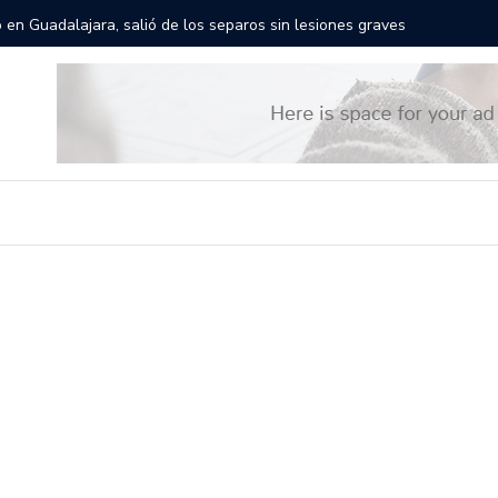
rán las calles de Guadalajara: aparta la fecha
Todo list