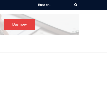
o para el Festival Desfile Día de Muertos 2025 en Guadalajara