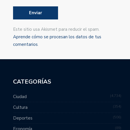
Este sitio usa Akismet para reducir el spam.
Aprende cómo se procesan los datos de tus
comentarios
.
CATEGORÍAS
4,734
Ciudad
354
Cultura
506
Deportes
89
Economía