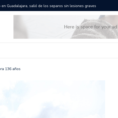
rán las calles de Guadalajara: aparta la fecha
Todo list
bra 136 años