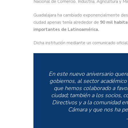
Nacional de Comercio, Industria, Agricultura y M
Guadalajara ha cambiado exponencialmente desde
ciudad apenas tenía alrededor de
90 mil habita
importantes de Latinoamérica.
Dicha institución mediante un comunicado oficia
En este nuevo aniversario quere
gobiernos, al sector académico
que hemos colaborado a favor
ciudad; también a los socios, 
Directivos y a la comunidad e
Cámara y que nos ha per