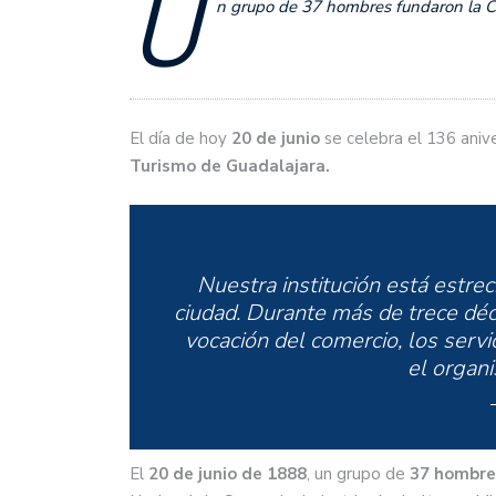
U
n grupo de 37 hombres fundaron la 
El día de hoy
20 de junio
se celebra el 136 aniv
Turismo de Guadalajara.
Nuestra institución está estrec
ciudad. Durante más de trece d
vocación del comercio, los servic
el organ
El
20 de junio de
1888
, un grupo de
37 hombre