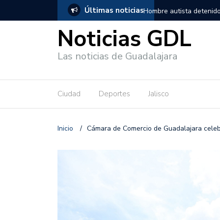
Últimas noticias
, salió de los separos sin lesiones graves
Títeres gigantes recorre
Noticias GDL
Las noticias de Guadalajara
Ciudad
Deportes
Jalisco
Inicio
/
Cámara de Comercio de Guadalajara cele