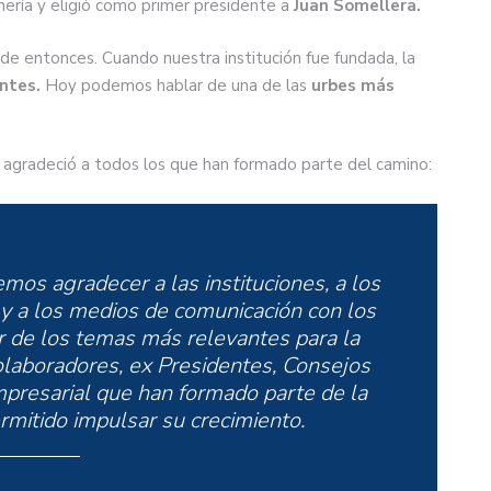
inería y eligió como primer presidente a
Juan Somellera.
 entonces. Cuando nuestra institución fue fundada, la
ntes.
Hoy podemos hablar de una de las
urbes más
l agradeció a todos los que han formado parte del camino:
mos agradecer a las instituciones, a los
 y a los medios de comunicación con los
 de los temas más relevantes para la
colaboradores, ex Presidentes, Consejos
mpresarial que han formado parte de la
mitido impulsar su crecimiento.