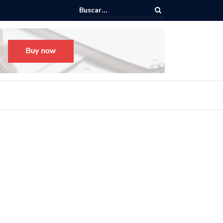
o para el Festival Desfile Día de Muertos 2025 en Guadalajara