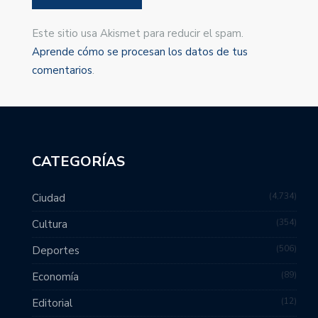
Este sitio usa Akismet para reducir el spam.
Aprende cómo se procesan los datos de tus
comentarios
.
CATEGORÍAS
4,734
Ciudad
354
Cultura
506
Deportes
89
Economía
12
Editorial