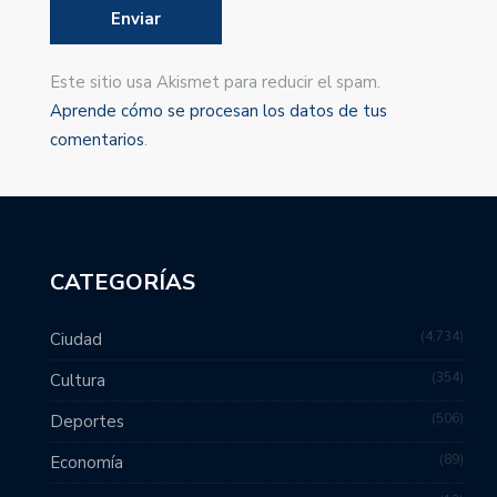
Este sitio usa Akismet para reducir el spam.
Aprende cómo se procesan los datos de tus
comentarios
.
CATEGORÍAS
4,734
Ciudad
354
Cultura
506
Deportes
89
Economía