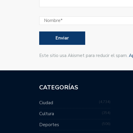
Este sitio usa Akismet para reducir el spam.
A
CATEGORÍAS
4,734
Ciudad
354
Cultura
506
Deportes