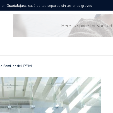
rán las calles de Guadalajara: aparta la fecha
Todo list
a Familiar del IPEJAL