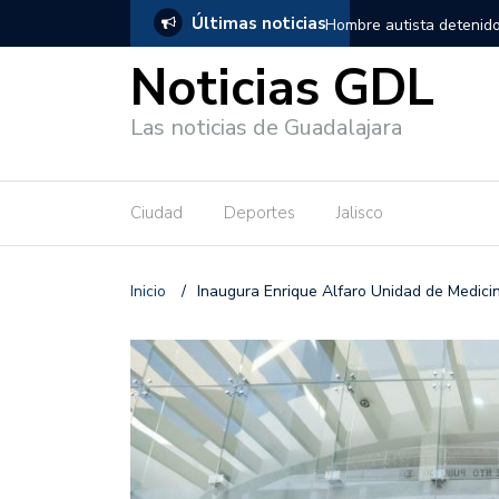
Últimas noticias
, salió de los separos sin lesiones graves
Títeres gigantes recorre
Noticias GDL
Las noticias de Guadalajara
Ciudad
Deportes
Jalisco
Inicio
/
Inaugura Enrique Alfaro Unidad de Medicin