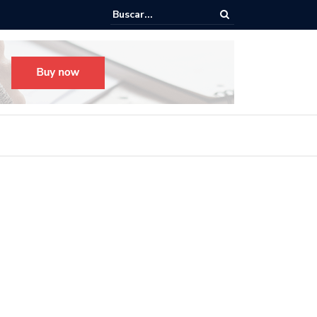
o para el Festival Desfile Día de Muertos 2025 en Guadalajara