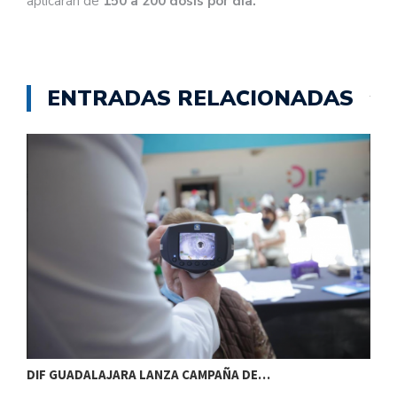
aplicarán de
150 a 200 dosis por día.
ENTRADAS RELACIONADAS
DIF GUADALAJARA LANZA CAMPAÑA DE…
E