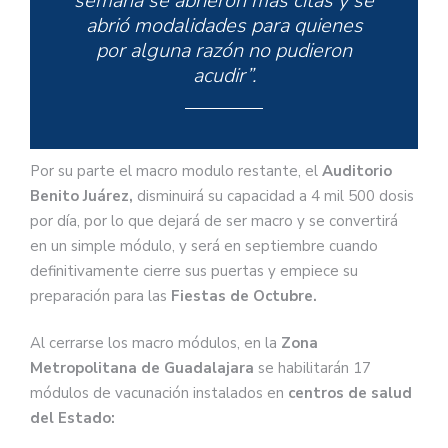
semana se abrieron más citas y se
abrió modalidades para quienes
por alguna razón no pudieron
acudir”.
Por su parte el macro modulo restante, el
Auditorio
Benito Juárez,
disminuirá su capacidad a 4 mil 500 dosis
por día, por lo que dejará de ser macro y se convertirá
en un simple módulo, y será en septiembre cuando
definitivamente cierre sus puertas y empiece su
preparación para las
Fiestas de Octubre.
Al cerrarse los macro módulos, en la
Zona
Metropolitana de Guadalajara
se habilitarán 17
módulos de vacunación instalados en
centros de salud
del Estado: