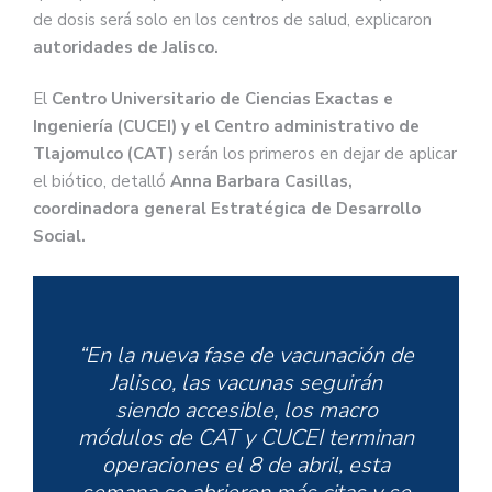
de dosis será solo en los centros de salud, explicaron
autoridades de Jalisco.
El
Centro Universitario de Ciencias Exactas e
Ingeniería (CUCEI) y el Centro administrativo de
Tlajomulco (CAT)
serán los primeros en dejar de aplicar
el biótico, detalló
Anna Barbara Casillas,
coordinadora general Estratégica de Desarrollo
Social.
“En la nueva fase de vacunación de
Jalisco, las vacunas seguirán
siendo accesible, los macro
módulos de CAT y CUCEI terminan
operaciones el 8 de abril, esta