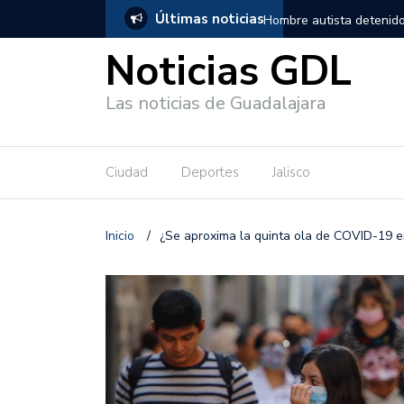
Últimas noticias
, salió de los separos sin lesiones graves
Títeres gigantes recorre
Noticias GDL
Las noticias de Guadalajara
Ciudad
Deportes
Jalisco
Inicio
/
¿Se aproxima la quinta ola de COVID-19 