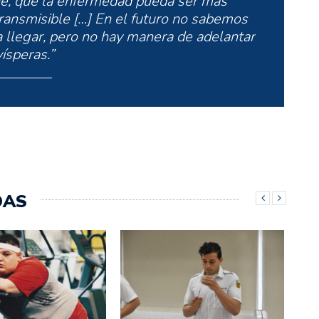
ne; que la enfermedad pueda ser más
ransmisible […] En el futuro no sabemos
llegar, pero no hay manera de adelantar
vísperas.”
DAS