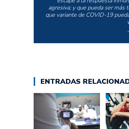
escape a la respuesta inmu
agresiva; y que pueda ser más t
que variante de COVID-19 pueda 
ENTRADAS RELACIONA