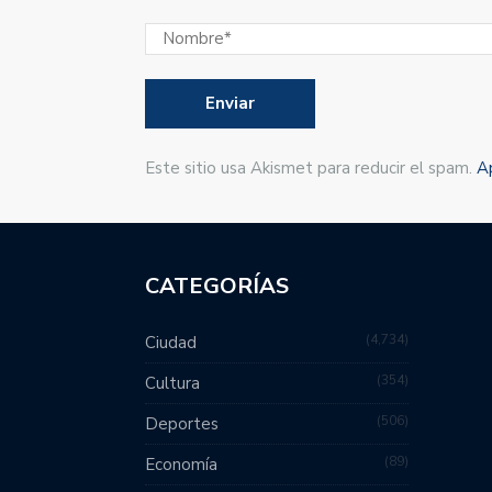
Este sitio usa Akismet para reducir el spam.
A
CATEGORÍAS
4,734
Ciudad
354
Cultura
506
Deportes
89
Economía