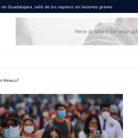
rán las calles de Guadalajara: aparta la fecha
Todo list
en México?