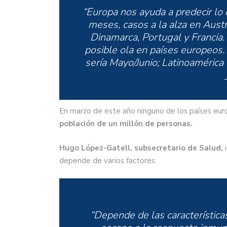
“Europa nos ayuda a predecir lo 
meses, casos a la alza en Austri
Dinamarca, Portugal y Francia
posible ola en países europeos.
sería Mayo/Junio; Latinoamérica 
En marzo de este año ninguno de los países e
población de un millón de personas.
Hugo López-Gatell, subsecretario de Salud,
i
depende de varios factores:
“Depende de las características