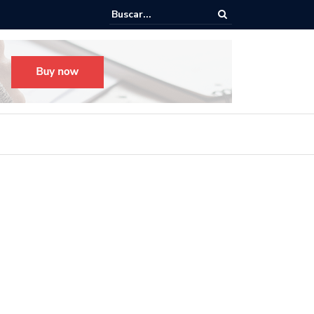
o para el Festival Desfile Día de Muertos 2025 en Guadalajara