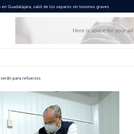
rán las calles de Guadalajara: aparta la fecha
Todo list
 serán para refuerzos