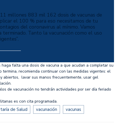
o 11 millones 883 mil 162 dosis de vacunas de
aplicar el 100 % para eso necesitamos de tu
contagios del coronavirus al mínimo. Vamos
 terminado. Tanto la vacunación como el uso
igentes”.
es haga falta una dosis de vacuna a que acudan a completar su
termina, recomienda continuar con las medidas vigentes: el
 abiertos, lavar sus manos frecuentemente, usar gel
lación.
os de vacunación no tendrán actividades por ser día feriado
olitanas es con cita programada.
taría de Salud
vacunación
vacunas