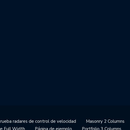
prueba radares de control de velocidad
Masonry 2 Columns
e Full Width
Página de ejemplo
Portfolio 3 Columns