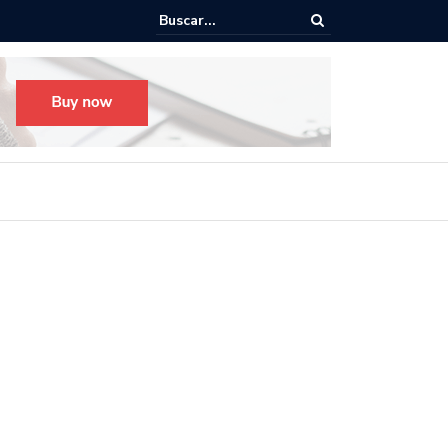
o para el Festival Desfile Día de Muertos 2025 en Guadalajara