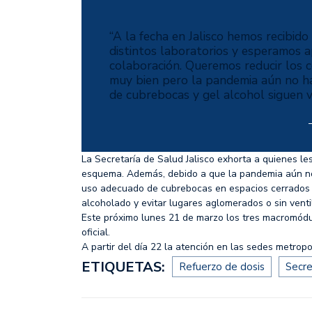
“A la fecha en Jalisco hemos recibid
distintos laboratorios y esperamos 
colaboración. Queremos reducir los 
muy bien pero la pandemia aún no ha
de cubrebocas y gel alcohol siguen v
La Secretaría de Salud Jalisco exhorta a quienes l
esquema. Además, debido a que la pandemia aún no 
uso adecuado de cubrebocas en espacios cerrados y
alcoholado y evitar lugares aglomerados o sin venti
Este próximo lunes 21 de marzo los tres macromódul
oficial.
A partir del día 22 la atención en las sedes metrop
ETIQUETAS:
Refuerzo de dosis
Secre