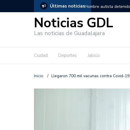
Últimas noticias
, salió de los separos sin lesiones graves
Títeres gigantes recorre
Noticias GDL
Las noticias de Guadalajara
Ciudad
Deportes
Jalisco
Inicio
/
Llegaron 700 mil vacunas contra Covid-19