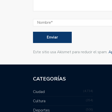
Este sitio usa Akismet para reducir el spam.
A
CATEGORÍAS
4,734
Ciudad
354
Cultura
506
Deportes