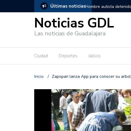
Últimas noticias
, salió de los separos sin lesiones graves
Títeres gigantes recorre
Noticias GDL
Las noticias de Guadalajara
Ciudad
Deportes
Jalisco
Inicio
/
Zapopan lanza App para conocer su arbo