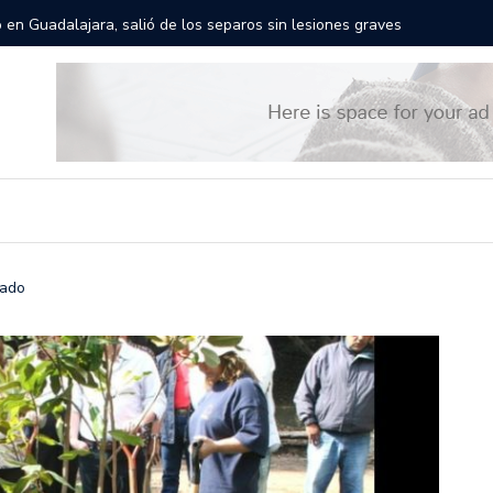
rán las calles de Guadalajara: aparta la fecha
Todo list
lado