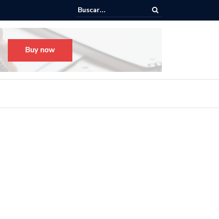
o para el Festival Desfile Día de Muertos 2025 en Guadalajara