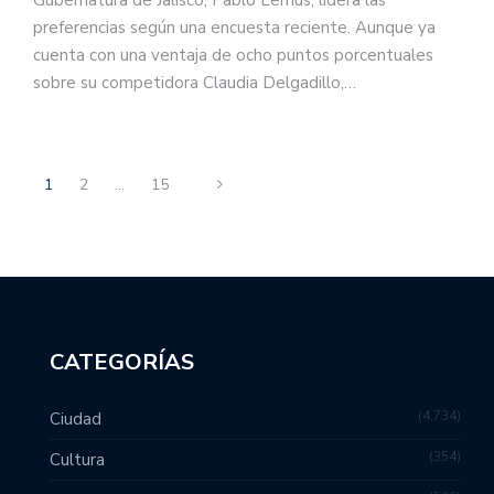
preferencias según una encuesta reciente. Aunque ya
cuenta con una ventaja de ocho puntos porcentuales
sobre su competidora Claudia Delgadillo,…
1
2
…
15
CATEGORÍAS
4,734
Ciudad
354
Cultura