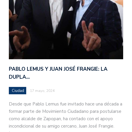
PABLO LEMUS Y JUAN JOSÉ FRANGIE: LA
DUPLA…
Ciudad
17 mayo, 2024
Desde que Pablo Lemus fue invitado hace una década a
formar parte de Movimiento Ciudadano para postularse
como alcalde de Zapopan, ha contado con el apoyo
incondicional de su amigo cercano, Juan José Frangie.