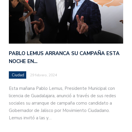
PABLO LEMUS ARRANCA SU CAMPAÑA ESTA
NOCHE EN…
Ciudad
29 febrero, 2024
Esta mañana Pablo Lemus, Presidente Municipal con
licencia de Guadalajara, anunció a través de sus redes
sociales su arranque de campaña como candidato a
Gobernador de Jalisco por Movimiento Ciudadano.
Lemus invitó a las y…