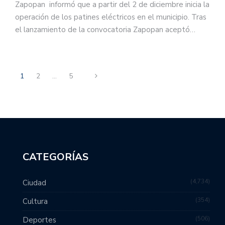
Zapopan informó que a partir del 2 de diciembre inicia la
operación de los patines eléctricos en el municipio. Tras
el lanzamiento de la convocatoria Zapopan aceptó…
1
2
…
5
CATEGORÍAS
4,734
Ciudad
354
Cultura
506
Deportes