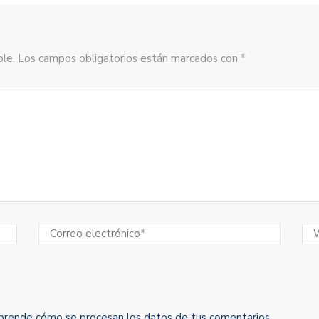
sible. Los campos obligatorios están marcados con *
prende cómo se procesan los datos de tus comentarios
.