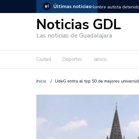
Últimas noticias
, salió de los separos sin lesiones graves
Títeres gigantes recorre
Noticias GDL
Las noticias de Guadalajara
Ciudad
Deportes
Jalisco
Inicio
/
UdeG entra al top 50 de mejores universi