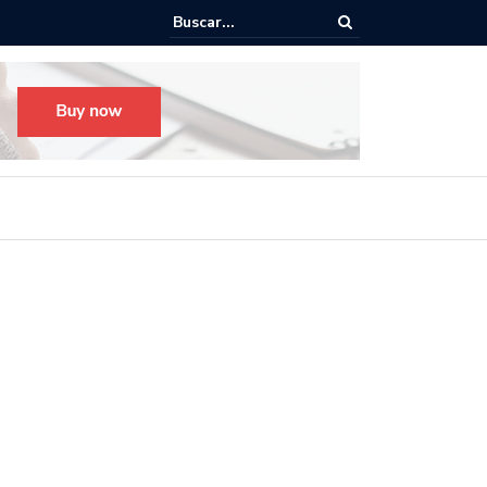
o para el Festival Desfile Día de Muertos 2025 en Guadalajara