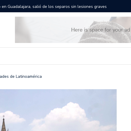
rán las calles de Guadalajara: aparta la fecha
Todo list
dades de Latinoamérica