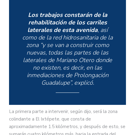
Los trabajos constarán de la
rehabilitación de los carriles
laterales de esta avenida
, así
como de la red hidrosanitaria de la
zona “y se van a construir como
nuevas, todas las partes de las
laterales de Mariano Otero donde
no existen, es decir, en las
inmediaciones de Prolongación
Guadalupe”, explicó.
La primera parte a intervenir, según dijo, será la zona
colindante a El Ixtépete, que consta de
aproximadamente 1.5 kilómetros, y después de esto, se
sumarán cuatro kilómetros más, hacia la entrada del