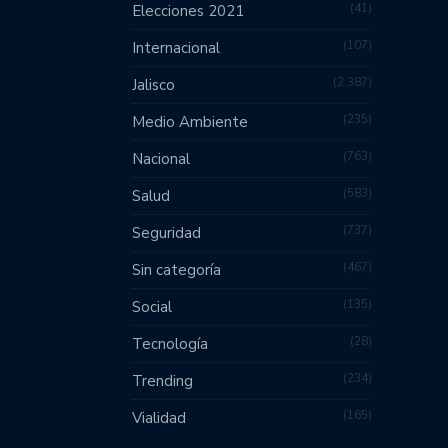
41
Elecciones 2021
107
Internacional
2,387
Jalisco
235
Medio Ambiente
763
Nacional
583
Salud
737
Seguridad
467
Sin categoría
135
Social
28
Tecnología
234
Trending
165
Vialidad