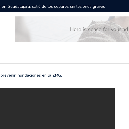
rán las calles de Guadalajara: aparta la fecha
Todo list
a prevenir inundaciones en la ZMG.