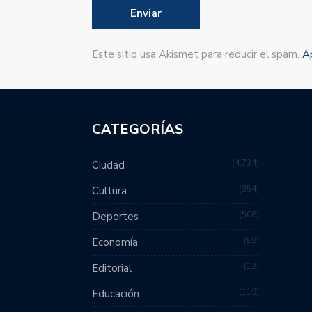
Este sitio usa Akismet para reducir el spam.
A
CATEGORÍAS
4,734
Ciudad
354
Cultura
506
Deportes
89
Economía
12
Editorial
119
Educación