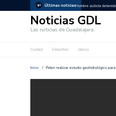
Últimas noticias
, salió de los separos sin lesiones graves
Títeres gigantes recorre
Noticias GDL
Las noticias de Guadalajara
Ciudad
Deportes
Jalisco
Inicio
/
Piden realizar estudio geohidrológico par