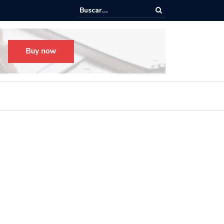
o para el Festival Desfile Día de Muertos 2025 en Guadalajara