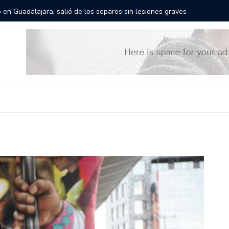
rán las calles de Guadalajara: aparta la fecha
Todo list
s