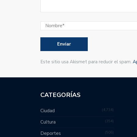
Este sitio usa Akismet para reducir el spam.
A
CATEGORÍAS
4,734
Ciudad
354
Cultura
506
Deportes