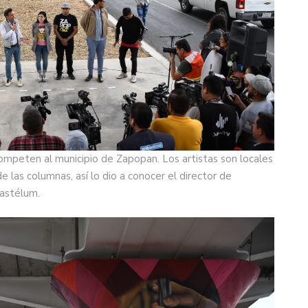
ompeten al municipio de Zapopan. Los artistas son locales
e las columnas, así lo dio a conocer el director de
astélum.