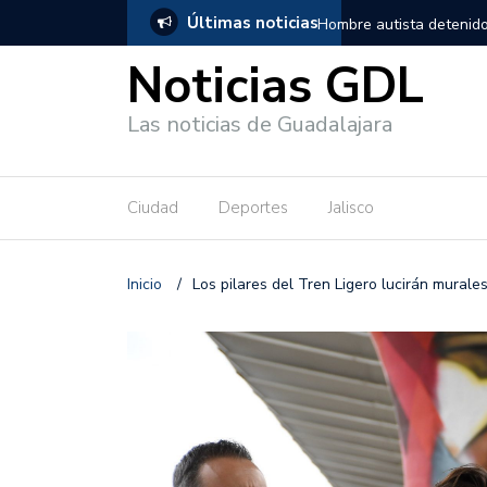
Últimas noticias
, salió de los separos sin lesiones graves
Títeres gigantes recorre
Noticias GDL
Las noticias de Guadalajara
Ciudad
Deportes
Jalisco
Inicio
/
Los pilares del Tren Ligero lucirán murale