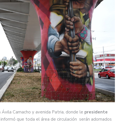
a Ávila Camacho y avenida Patria, donde le
presidente
, informó que toda el área de circulación serán adornados