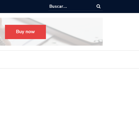
o para el Festival Desfile Día de Muertos 2025 en Guadalajara