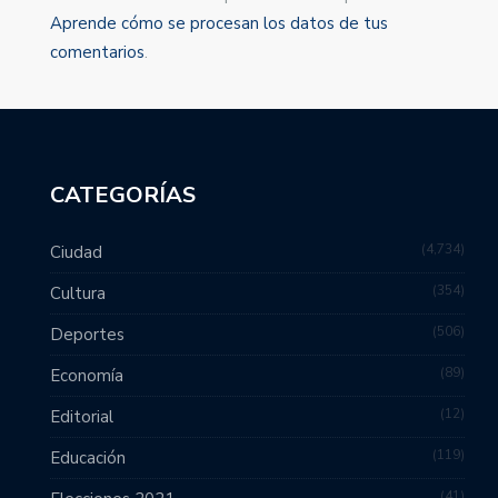
Aprende cómo se procesan los datos de tus
comentarios
.
CATEGORÍAS
4,734
Ciudad
354
Cultura
506
Deportes
89
Economía
12
Editorial
119
Educación
41