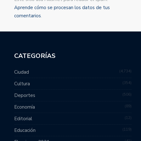
Aprende cómo se procesan los datos de tus
comentarios
.
CATEGORÍAS
4,734
Ciudad
354
Cultura
506
Deportes
89
Economía
12
Editorial
119
Educación