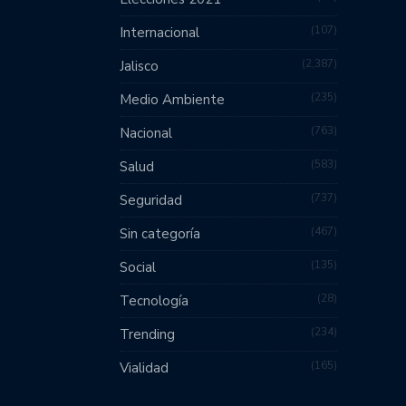
107
Internacional
2,387
Jalisco
235
Medio Ambiente
763
Nacional
583
Salud
737
Seguridad
467
Sin categoría
135
Social
28
Tecnología
234
Trending
165
Vialidad