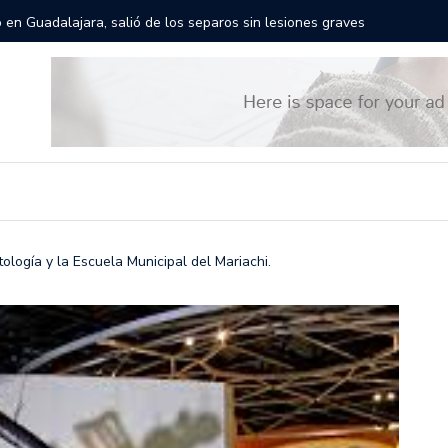
rán las calles de Guadalajara: aparta la fecha
Todo list
logía y la Escuela Municipal del Mariachi.