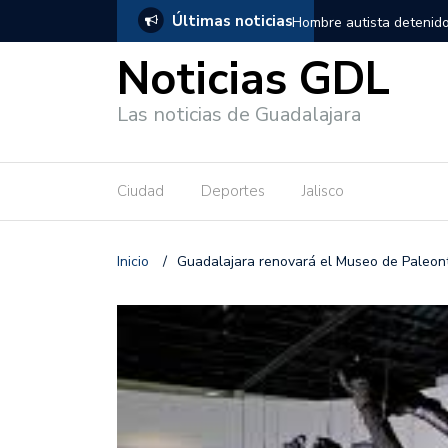
Últimas noticias
, salió de los separos sin lesiones graves
Títeres gigantes recorre
Noticias GDL
Las noticias de Guadalajara
Ciudad
Deportes
Jalisco
Inicio
/
Guadalajara renovará el Museo de Paleonto