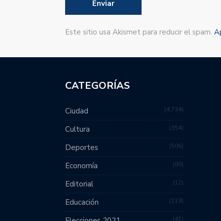
Este sitio usa Akismet para reducir el spam.
A
CATEGORÍAS
4,734
Ciudad
354
Cultura
506
Deportes
89
Economía
12
Editorial
119
Educación
41
Elecciones 2021