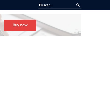
o para el Festival Desfile Día de Muertos 2025 en Guadalajara