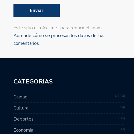
Este sitio usa Akismet para reducir el spam.
Aprende cómo se procesan los datos de tus
comentarios
.
CATEGORÍAS
4,734
Ciudad
354
Cultura
506
Deportes
89
Economía