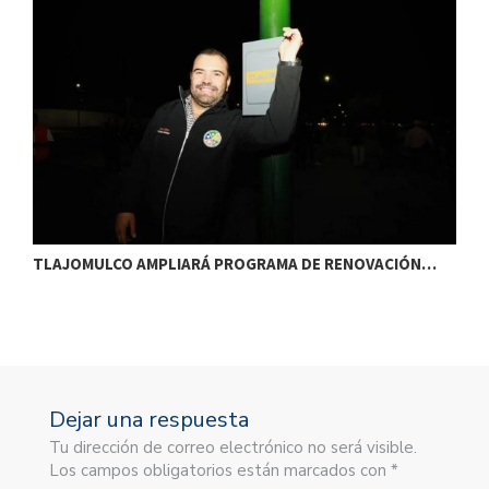
TLAJOMULCO AMPLIARÁ PROGRAMA DE RENOVACIÓN…
T
Dejar una respuesta
Tu dirección de correo electrónico no será visible.
Los campos obligatorios están marcados con *