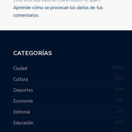
Este sitio usa Akismet para reducir el spam.
Aprende cómo se procesan los datos de tus
comentarios
.
CATEGORÍAS
4,734
Ciudad
354
Cultura
506
Deportes
89
Economía
12
Editorial
119
Educación