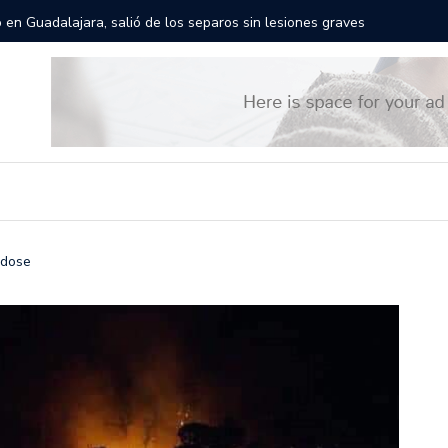
rán las calles de Guadalajara: aparta la fecha
Todo list
ndose