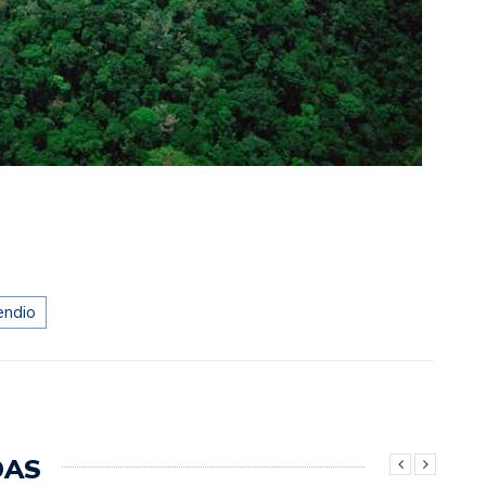
endio
DAS