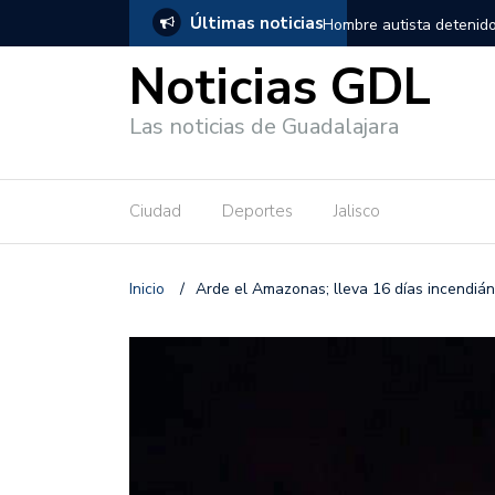
Últimas noticias
, salió de los separos sin lesiones graves
Títeres gigantes recorre
Noticias GDL
Las noticias de Guadalajara
Ciudad
Deportes
Jalisco
Inicio
/
Arde el Amazonas; lleva 16 días incendiá