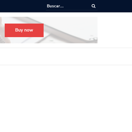
o para el Festival Desfile Día de Muertos 2025 en Guadalajara