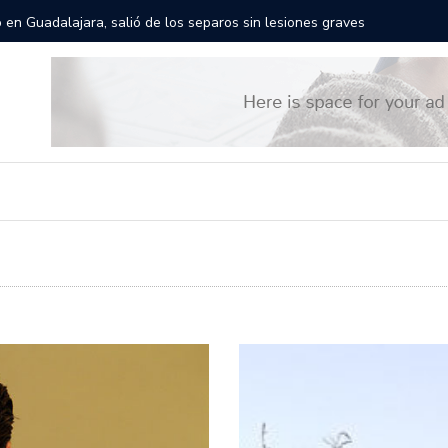
rán las calles de Guadalajara: aparta la fecha
Todo list