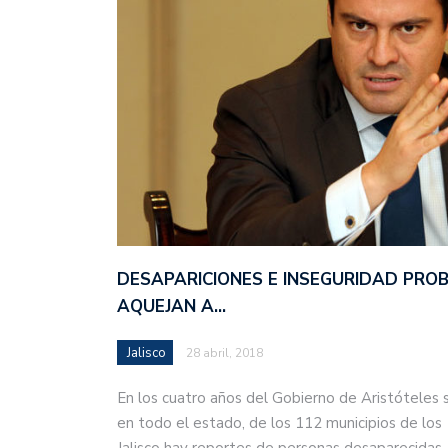
DESAPARICIONES E INSEGURIDAD PRO
AQUEJAN A…
Jalisco
28 abril, 2018
En los cuatro años del Gobierno de Aristóteles 
en todo el estado, de los 112 municipios de los
Jalisco hay reportes de personas desaparecida