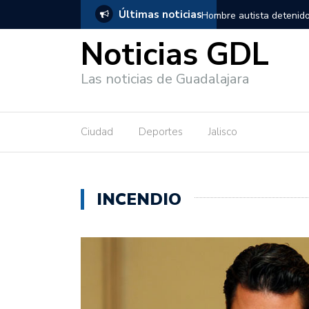
Últimas noticias
, salió de los separos sin lesiones graves
Títeres gigantes recorre
Noticias GDL
Las noticias de Guadalajara
Ciudad
Deportes
Jalisco
INCENDIO