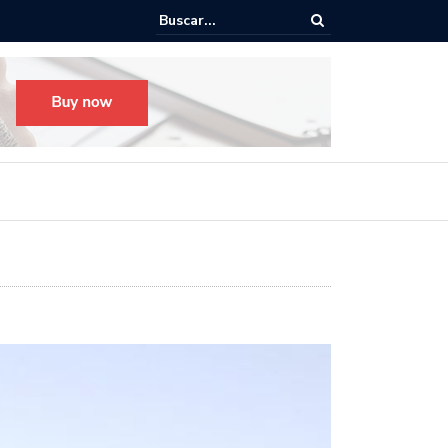
o para el Festival Desfile Día de Muertos 2025 en Guadalajara