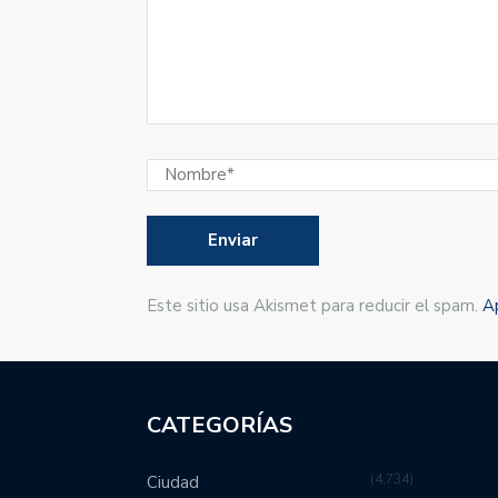
Este sitio usa Akismet para reducir el spam.
A
CATEGORÍAS
4,734
Ciudad