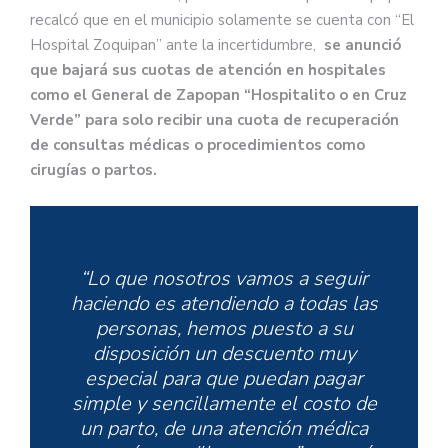
recalcó que en el municipio solamente se cuenta con “El
Hospital Zoquipan” ante la incertidumbre,
se anunció
que bajará sus cuotas de atención en hospitales
como el General de Zapopan “Hospitalito o en Cruz
Verde” para solo recibir una cuota de recuperación
de consultas médicas o procedimientos como
cirugías o partos.
“Lo que nosotros vamos a seguir
haciendo es atendiendo a todas las
personas, hemos puesto a su
disposición un descuento muy
especial para que puedan pagar
simple y sencillamente el costo de
un parto, de una atención médica