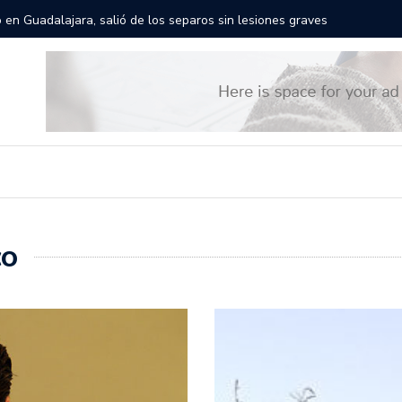
rán las calles de Guadalajara: aparta la fecha
Todo list
CO