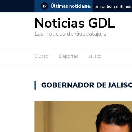
Últimas noticias
, salió de los separos sin lesiones graves
Títeres gigantes recorre
Noticias GDL
Las noticias de Guadalajara
Ciudad
Deportes
Jalisco
GOBERNADOR DE JALIS