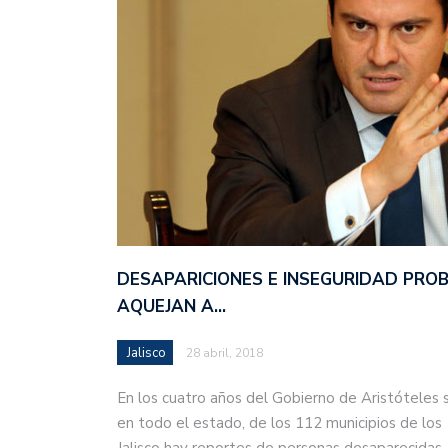
DESAPARICIONES E INSEGURIDAD PRO
AQUEJAN A…
Jalisco
28 abril, 2018
En los cuatro años del Gobierno de Aristóteles 
en todo el estado, de los 112 municipios de los
Jalisco hay reportes de personas desaparecida