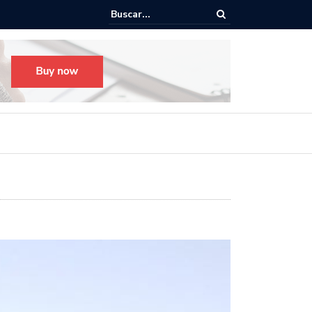
o para el Festival Desfile Día de Muertos 2025 en Guadalajara