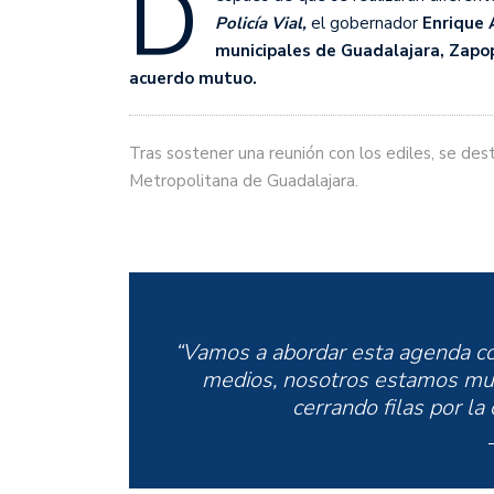
D
Policía Vial,
el gobernador
Enrique 
municipales de Guadalajara, Zapop
acuerdo mutuo.
Tras sostener una reunión con los ediles, se des
Metropolitana de Guadalajara.
“Vamos a abordar esta agenda con
medios, nosotros estamos muy
cerrando filas por la