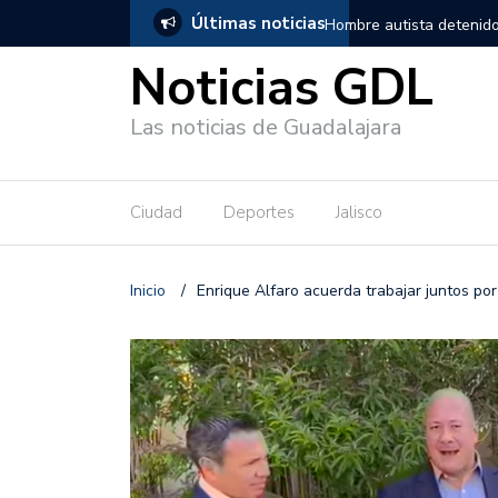
Últimas noticias
, salió de los separos sin lesiones graves
Títeres gigantes recorre
Noticias GDL
Las noticias de Guadalajara
Ciudad
Deportes
Jalisco
Inicio
/
Enrique Alfaro acuerda trabajar juntos por