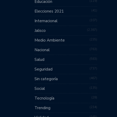
119
Educación
41
Elecciones 2021
107
Internacional
2,387
Jalisco
235
Medio Ambiente
763
Nacional
583
Salud
737
Seguridad
467
Sin categoría
135
Social
28
Tecnología
234
Trending
165