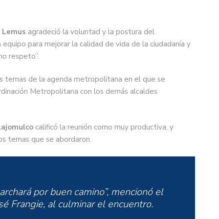
o Lemus
agradeció la voluntad y la postura del
quipo para mejorar la calidad de vida de la ciudadanía y
ho respeto”.
os temas de la agenda metropolitana en el que se
rdinación Metropolitana con los demás alcaldes
lajomulco
calificó la reunión como muy productiva, y
os temas que se abordaron.
archará por buen camino”, mencionó el
é Frangie, al culminar el encuentro.