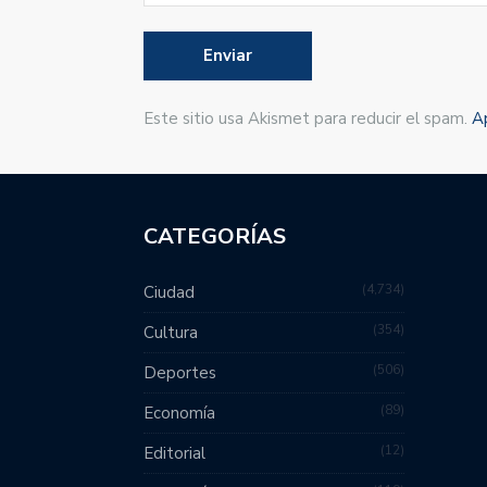
Este sitio usa Akismet para reducir el spam.
A
CATEGORÍAS
4,734
Ciudad
354
Cultura
506
Deportes
89
Economía
12
Editorial