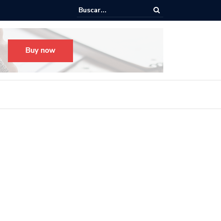
o para el Festival Desfile Día de Muertos 2025 en Guadalajara