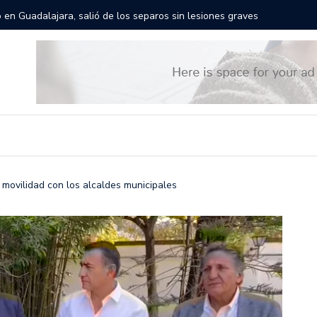
rán las calles de Guadalajara: aparta la fecha
Todo list
 movilidad con los alcaldes municipales