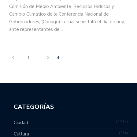
Comisión de Medio Ambiente, Recursos Hídricos y
Cambio Climático de la Conferencia Nacional de
Gobernadores, (Conago) la cual se instaló el día de hoy,
ante representantes de…
1
…
3
4
CATEGORÍAS
4,734
Ciudad
354
Cultura