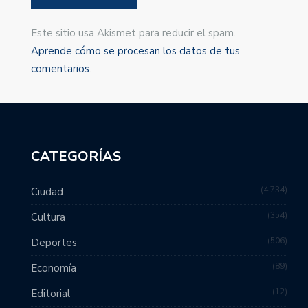
Este sitio usa Akismet para reducir el spam.
Aprende cómo se procesan los datos de tus
comentarios
.
CATEGORÍAS
4,734
Ciudad
354
Cultura
506
Deportes
89
Economía
12
Editorial