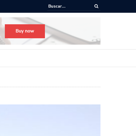
o para el Festival Desfile Día de Muertos 2025 en Guadalajara