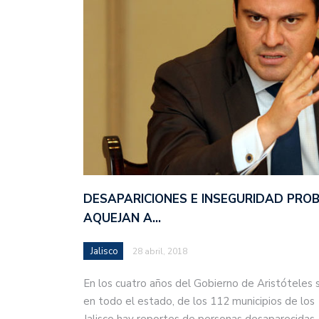
DESAPARICIONES E INSEGURIDAD PRO
AQUEJAN A…
Jalisco
28 abril, 2018
En los cuatro años del Gobierno de Aristóteles 
en todo el estado, de los 112 municipios de los
Jalisco hay reportes de personas desaparecida