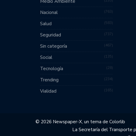
235
Medio Ambiente
763
Nacional
583
Salud
737
Seguridad
467
Sin categoría
135
Social
28
Tecnología
234
Trending
165
Vialidad
© 2026 Newspaper-X, un tema de
Colorlib
La Secretaría del Transporte 