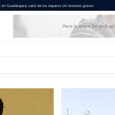
rán las calles de Guadalajara: aparta la fecha
Todo list