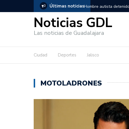
Últimas noticias
, salió de los separos sin lesiones graves
Títeres gigantes recorre
Noticias GDL
Las noticias de Guadalajara
Ciudad
Deportes
Jalisco
MOTOLADRONES