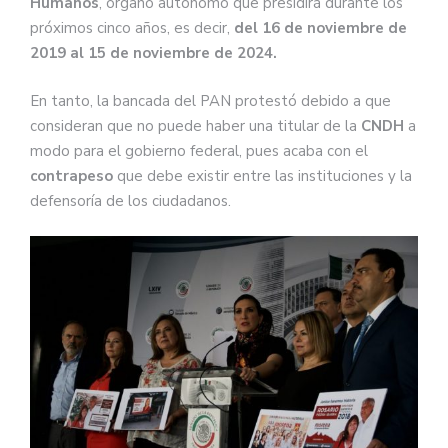
Humanos
, órgano autónomo que presidirá durante los
próximos cinco años, es decir,
del 16 de noviembre de
2019 al 15 de noviembre de 2024.
En tanto, la bancada del PAN protestó debido a que
consideran que no puede haber una titular de la
CNDH
a
modo para el gobierno federal, pues acaba con el
contrapeso
que debe existir entre las instituciones y la
defensoría de los ciudadanos.