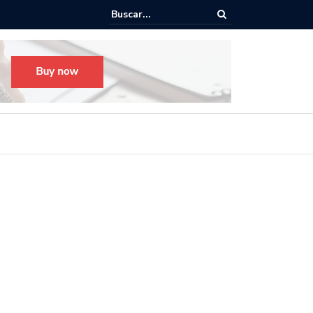
Todo listo para el Festival Desfile Día de Muertos 2025 en Guada