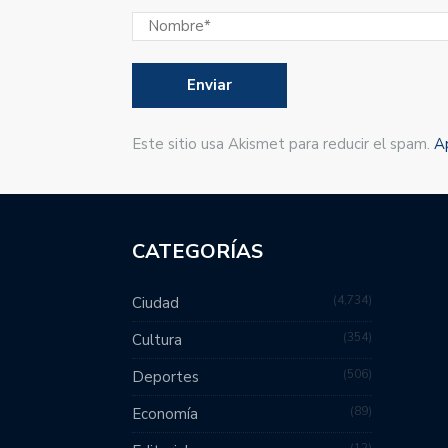
Este sitio usa Akismet para reducir el spam.
A
CATEGORÍAS
4,734
Ciudad
354
Cultura
506
Deportes
89
Economía