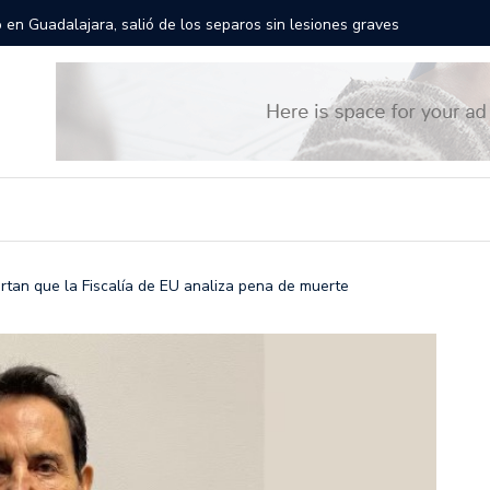
gantes recorrerán las calles de Guadalajara: aparta la fecha
rtan que la Fiscalía de EU analiza pena de muerte