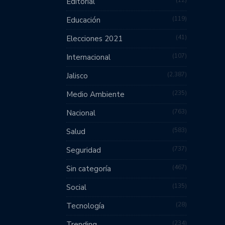
12
Editorial
119
Educación
41
Elecciones 2021
107
Internacional
2,387
Jalisco
235
Medio Ambiente
763
Nacional
583
Salud
737
Seguridad
467
Sin categoría
135
Social
28
Tecnología
234
Trending