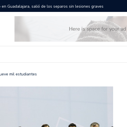
rán las calles de Guadalajara: aparta la fecha
Todo list
ueve mil estudiantes