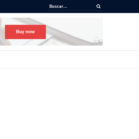
o para el Festival Desfile Día de Muertos 2025 en Guadalajara