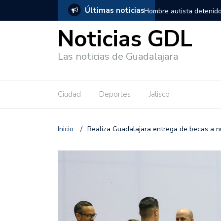
Últimas noticias
, salió de los separos sin lesiones graves
Títeres gigantes recorre
Noticias GDL
Las noticias de Guadalajara
Ciudad
Deportes
Jalisco
Inicio
/
Realiza Guadalajara entrega de becas a n