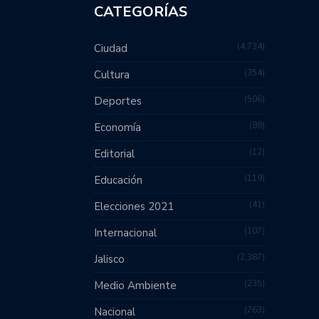
CATEGORÍAS
4,734
Ciudad
354
Cultura
506
Deportes
89
Economía
12
Editorial
119
Educación
41
Elecciones 2021
107
Internacional
2,387
Jalisco
235
Medio Ambiente
763
Nacional