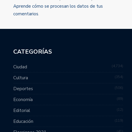
Aprende cómo se procesan los datos de tus
comentarios
.
CATEGORÍAS
4,734
Ciudad
354
Cultura
506
Deportes
89
Economía
12
Editorial
119
Educación
41