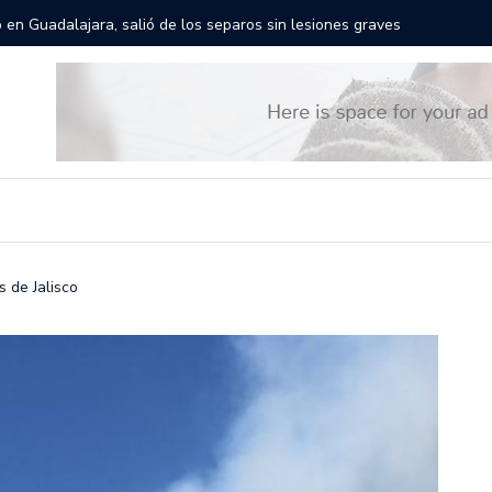
rán las calles de Guadalajara: aparta la fecha
Todo list
 de Jalisco