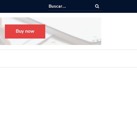
o para el Festival Desfile Día de Muertos 2025 en Guadalajara