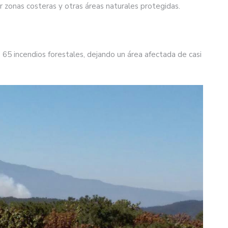
 zonas costeras y otras áreas naturales protegidas.
65 incendios forestales, dejando un área afectada de casi