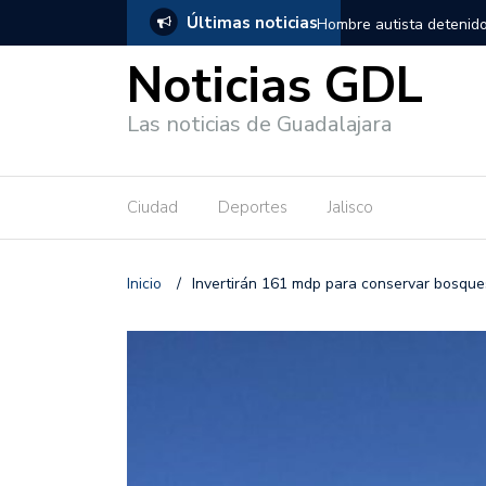
Últimas noticias
, salió de los separos sin lesiones graves
Títeres gigantes recorre
Noticias GDL
Las noticias de Guadalajara
Ciudad
Deportes
Jalisco
Inicio
/
Invertirán 161 mdp para conservar bosques