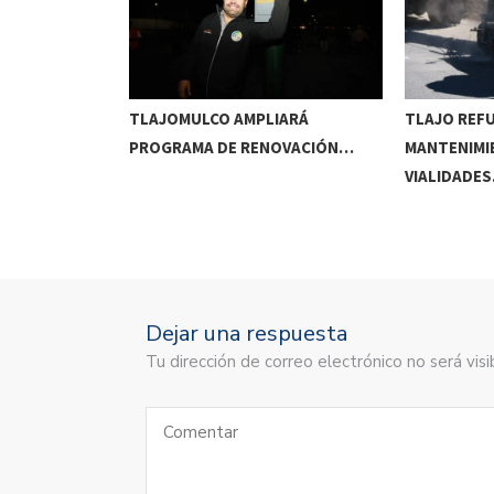
RRIDOS
TLAJOMULCO AMPLIARÁ
TLAJO REF
UITOS…
PROGRAMA DE RENOVACIÓN…
MANTENIMI
VIALIDADE
Dejar una respuesta
Tu dirección de correo electrónico no será vi