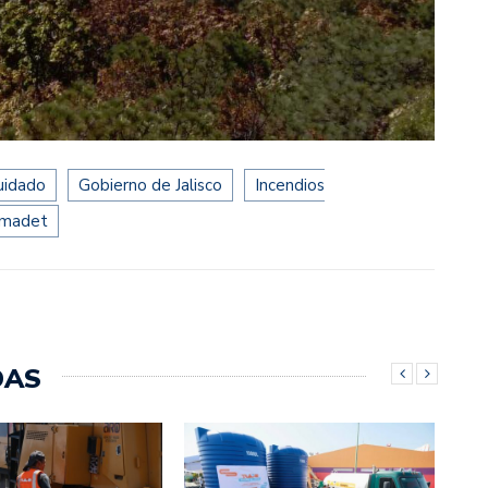
uidado
Gobierno de Jalisco
Incendios
madet
DAS