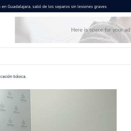
rán las calles de Guadalajara: aparta la fecha
Todo list
ucación básica.