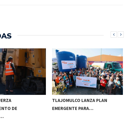
DAS
UERZA
TLAJOMULCO LANZA PLAN
GER
ENTO DE
EMERGENTE PARA…
REC
S…