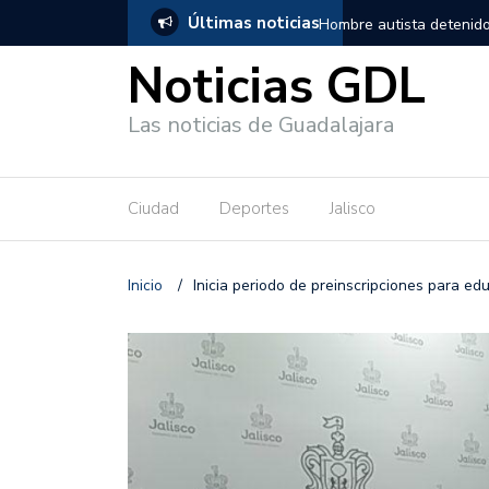
Últimas noticias
, salió de los separos sin lesiones graves
Títeres gigantes recorre
Noticias GDL
Las noticias de Guadalajara
Ciudad
Deportes
Jalisco
Inicio
/
Inicia periodo de preinscripciones para ed