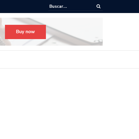
o para el Festival Desfile Día de Muertos 2025 en Guadalajara