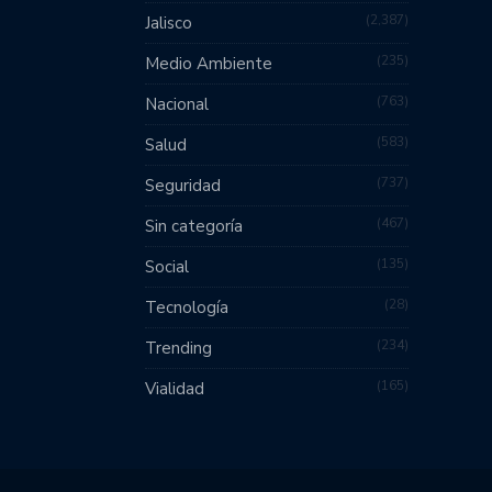
2,387
Jalisco
235
Medio Ambiente
763
Nacional
583
Salud
737
Seguridad
467
Sin categoría
135
Social
28
Tecnología
234
Trending
165
Vialidad