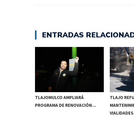
ENTRADAS RELACIONA
RRIDOS
TLAJOMULCO AMPLIARÁ
TLAJO REF
UITOS…
PROGRAMA DE RENOVACIÓN…
MANTENIMI
VIALIDADE