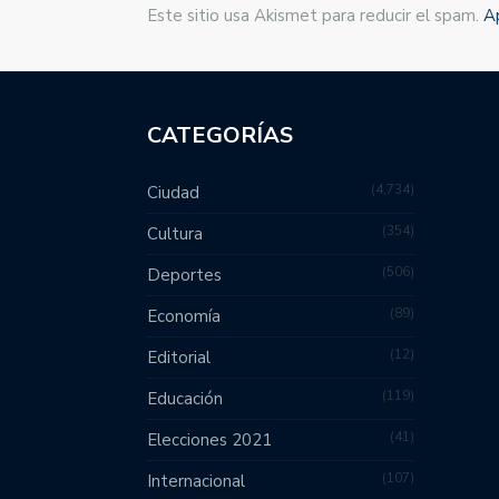
Este sitio usa Akismet para reducir el spam.
A
CATEGORÍAS
4,734
Ciudad
354
Cultura
506
Deportes
89
Economía
12
Editorial
119
Educación
41
Elecciones 2021
107
Internacional