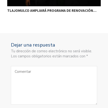
TLAJOMULCO AMPLIARÁ PROGRAMA DE RENOVACIÓN…
T
Dejar una respuesta
Tu dirección de correo electrónico no será visible.
Los campos obligatorios están marcados con *