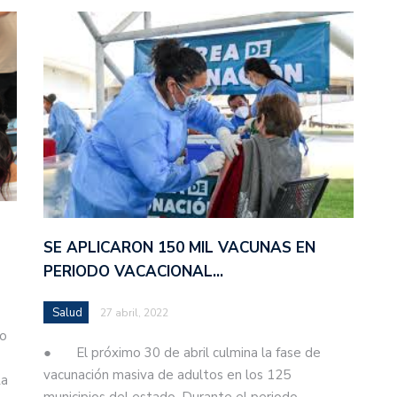
SE APLICARON 150 MIL VACUNAS EN
PERIODO VACACIONAL…
Salud
27 abril, 2022
io
● El próximo 30 de abril culmina la fase de
vacunación masiva de adultos en los 125
La
municipios del estado. Durante el periodo