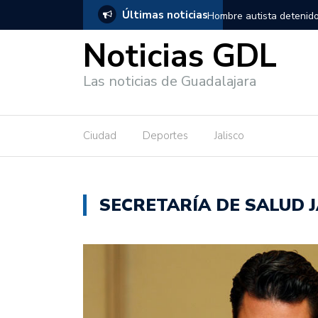
Últimas noticias
, salió de los separos sin lesiones graves
Títeres gigantes recorre
Noticias GDL
Las noticias de Guadalajara
Ciudad
Deportes
Jalisco
SECRETARÍA DE SALUD J