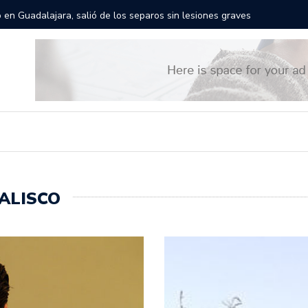
rán las calles de Guadalajara: aparta la fecha
Todo list
ALISCO