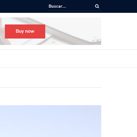
o para el Festival Desfile Día de Muertos 2025 en Guadalajara