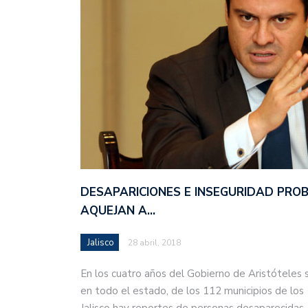
DESAPARICIONES E INSEGURIDAD PRO
AQUEJAN A…
Jalisco
28 abril, 2018
En los cuatro años del Gobierno de Aristóteles 
en todo el estado, de los 112 municipios de los
Jalisco hay reportes de personas desaparecida