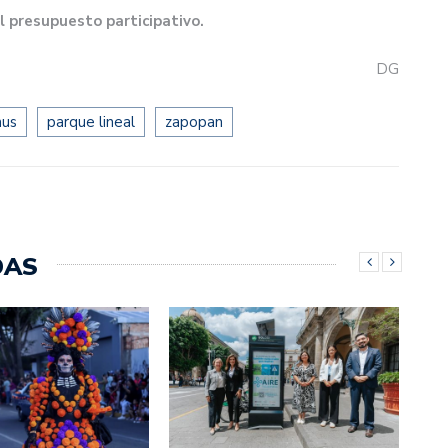
 presupuesto participativo.
DG
mus
parque lineal
zapopan
DAS