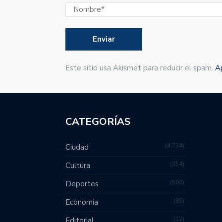
Este sitio usa Akismet para reducir el spam.
A
CATEGORÍAS
4,734
Ciudad
354
Cultura
506
Deportes
89
Economía
12
Editorial