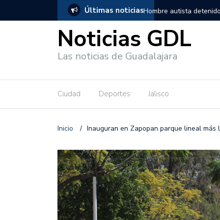
Últimas noticias
, salió de los separos sin lesiones graves
Títeres gigantes recorre
Noticias GDL
Las noticias de Guadalajara
Ciudad
Deportes
Jalisco
Inicio
/
Inauguran en Zapopan parque lineal más l