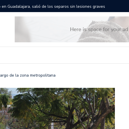
rán las calles de Guadalajara: aparta la fecha
Todo list
argo de la zona metropolitana