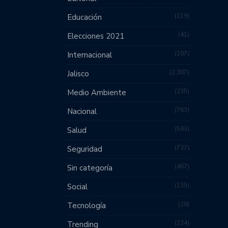
119
Educación
41
Elecciones 2021
107
Internacional
2,387
Jalisco
235
Medio Ambiente
763
Nacional
583
Salud
737
Seguridad
467
Sin categoría
135
Social
28
Tecnología
234
Trending