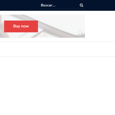
o para el Festival Desfile Día de Muertos 2025 en Guadalajara