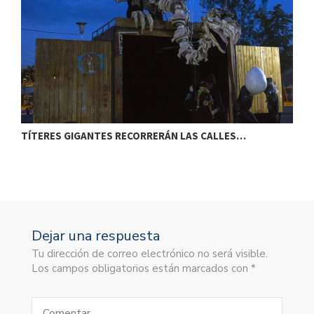
TÍTERES GIGANTES RECORRERÁN LAS CALLES…
T
Dejar una respuesta
Tu dirección de correo electrónico no será visible.
Los campos obligatorios están marcados con *