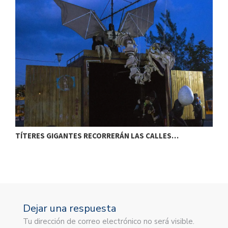
TÍTERES GIGANTES RECORRERÁN LAS CALLES…
T
Dejar una respuesta
Tu dirección de correo electrónico no será visible.