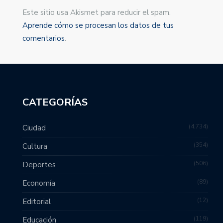
Este sitio usa Akismet para reducir el spam.
Aprende cómo se procesan los datos de tus
comentarios
.
CATEGORÍAS
4,734
Ciudad
354
Cultura
506
Deportes
89
Economía
12
Editorial
119
Educación