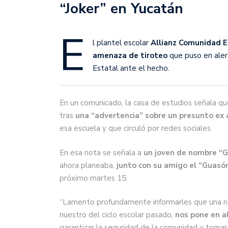
“Joker” en Yucatán
E
l plantel escolar
Allianz Comunidad E
amenaza de tiroteo
que puso en alert
Estatal ante el hecho.
En un comunicado, la casa de estudios señala qu
tras
una
“
advertencia
”
sobre un presunto ex
esa escuela y que circuló por redes sociales.
En esa nota se señala a
un joven de nombre
“
G
ahora planeaba,
junto con su amigo el
“
Guasó
próximo martes 15.
“
Lamento profundamente informarles que una not
nuestro del ciclo escolar pasado,
nos pone en a
garantizar la seguridad de la comunidad y tomar