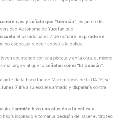
incoherentes y señala que
“
Germán
”
, es primo del
niversidad Autónoma de Yucatán que
escuela
el pasado lunes 7 de octubre
inspirado en
ron no especular y pedir apoyo a la policía,
 joven apuntando con una pistola y en la otra, el mismo
arma larga y al que lo
señalan como
“
El Guasón
”
.
diante de la Facultad de Matemáticas de la UADY, se
 lunes 7 i
ría a su escuela armado y dispararía contra
ndalo,
también hizo una alusión a la película
 había inspirado a tomar la decisión de hacer el tiroteo,