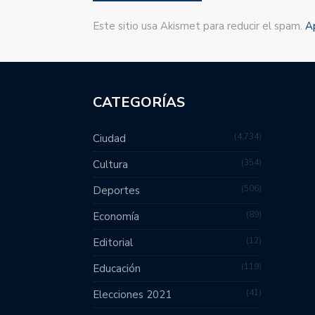
Este sitio usa Akismet para reducir el spam.
A
CATEGORÍAS
4,734
Ciudad
354
Cultura
506
Deportes
89
Economía
12
Editorial
119
Educación
41
Elecciones 2021