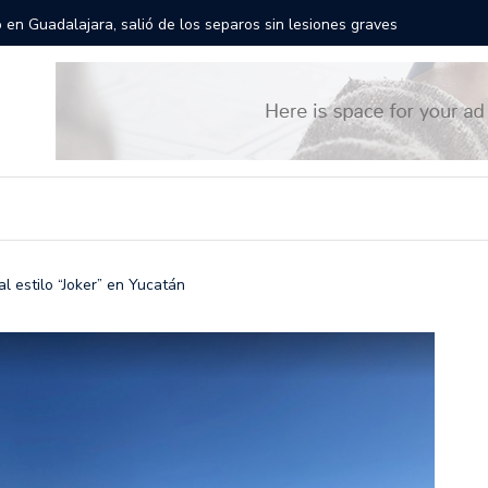
rán las calles de Guadalajara: aparta la fecha
Todo list
l estilo “Joker” en Yucatán