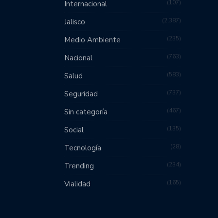
107
Internacional
2,387
Jalisco
235
Medio Ambiente
763
Nacional
583
Salud
737
Seguridad
467
Sin categoría
135
Social
28
Tecnología
234
Trending
165
Vialidad