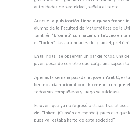
autoridades de seguridad
”
, señala el texto.
Aunque
la publicación tiene algunas frases 
alumno de la Facultad de Matemáticas de la U
también
“
bromeó
”
con hacer un tiroteo en la 
el
“
Jocker
”
, las autoridades del plantel, prefirie
En la
“
nota
”
se observan un par de fotos, una de
joven posando con otro que carga una supuesta 
Apenas la semana pasada,
el joven Yael C,
estu
hizo
noticia nacional por
“
bromear
”
con que el
todos sus compañeros y luego se suicidaría.
El joven, que ya no regresó a clases tras el escá
del
“
Joker
”
(Guasón en español), pues dijo que lo
pues ya
“
estaba harto de esta sociedad
”
.