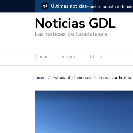
Últimas noticias
, salió de los separos sin lesiones graves
Títeres gigantes recorre
Noticias GDL
Las noticias de Guadalajara
Ciudad
Deportes
Jalisco
Inicio
/
Estudiante “amenaza” con realizar tiroteo a