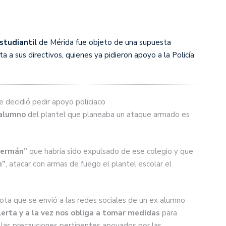
studiantil
de Mérida fue objeto de una supuesta
a a sus directivos, quienes ya pidieron apoyo a la Policía
e decidió pedir apoyo policiaco
 alumno
del plantel que planeaba un ataque armado es
ermán
”
que habría sido expulsado de ese colegio y que
n
”
, atacar con armas de fuego el plantel escolar el
a que se envió a las redes sociales de un ex alumno
lerta y a la vez nos obliga a tomar medidas
para
 las precauciones pertinentes apoyados por las