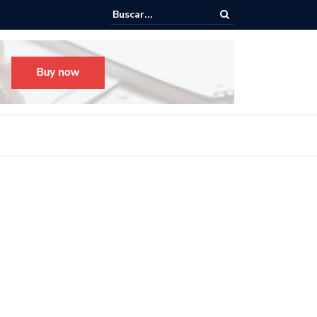
o para el Festival Desfile Día de Muertos 2025 en Guadalajara