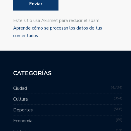
Este sitio usa Akismet para reducir el spam.
Aprende cómo se procesan los datos de tus
comentarios
.
CATEGORÍAS
4,734
Ciudad
354
Cultura
506
Deportes
89
Economía
12