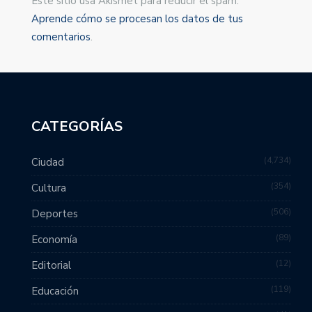
Este sitio usa Akismet para reducir el spam.
Aprende cómo se procesan los datos de tus
comentarios
.
CATEGORÍAS
4,734
Ciudad
354
Cultura
506
Deportes
89
Economía
12
Editorial
119
Educación