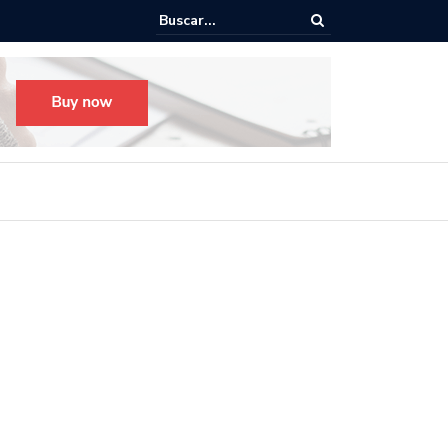
o para el Festival Desfile Día de Muertos 2025 en Guadalajara