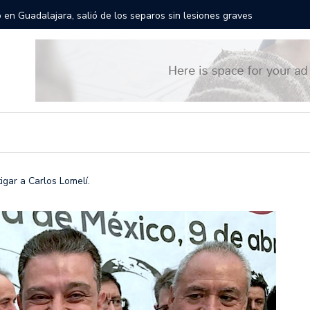
rán las calles de Guadalajara: aparta la fecha
Todo list
gar a Carlos Lomelí.