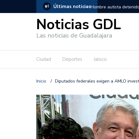
Últimas noticias
, salió de los separos sin lesiones graves
Títeres gigantes recorre
Noticias GDL
Las noticias de Guadalajara
Ciudad
Deportes
Jalisco
Inicio
/
Diputados federales exigen a AMLO investi