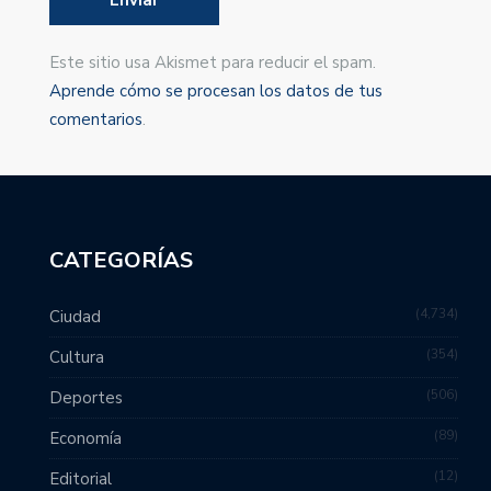
Este sitio usa Akismet para reducir el spam.
Aprende cómo se procesan los datos de tus
comentarios
.
CATEGORÍAS
4,734
Ciudad
354
Cultura
506
Deportes
89
Economía
12
Editorial