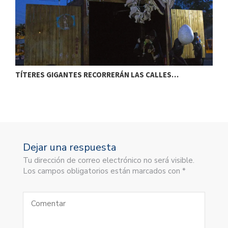
TÍTERES GIGANTES RECORRERÁN LAS CALLES…
T
Dejar una respuesta
Tu dirección de correo electrónico no será visible.
Los campos obligatorios están marcados con *