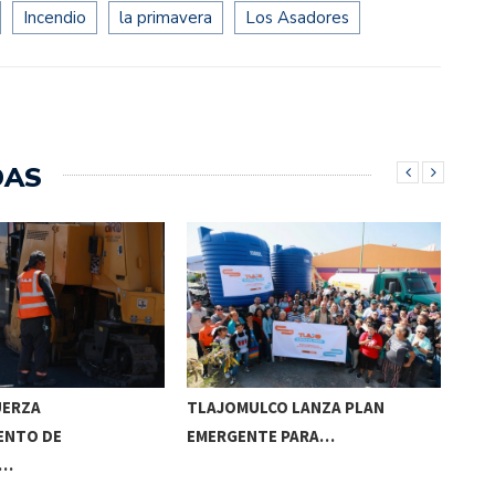
Incendio
la primavera
Los Asadores
DAS
UERZA
TLAJOMULCO LANZA PLAN
GER
ENTO DE
EMERGENTE PARA…
REC
S…