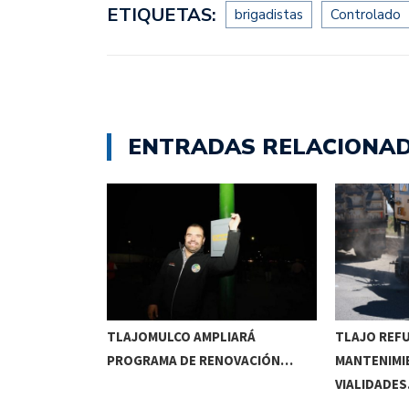
ETIQUETAS:
brigadistas
Controlado
ENTRADAS RELACIONA
RRIDOS
TLAJOMULCO AMPLIARÁ
TLAJO REF
UITOS…
PROGRAMA DE RENOVACIÓN…
MANTENIMI
VIALIDADE