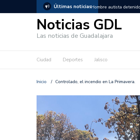
Últimas noticias
, salió de los separos sin lesiones graves
Títeres gigantes recorre
Noticias GDL
Las noticias de Guadalajara
Ciudad
Deportes
Jalisco
Inicio
/
Controlado, el incendio en La Primavera.