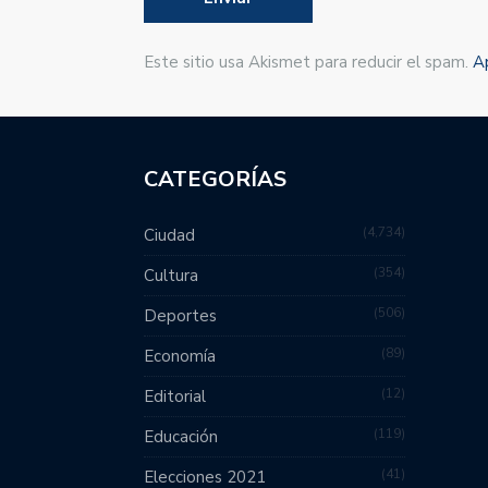
Este sitio usa Akismet para reducir el spam.
A
CATEGORÍAS
4,734
Ciudad
354
Cultura
506
Deportes
89
Economía
12
Editorial
119
Educación
41
Elecciones 2021