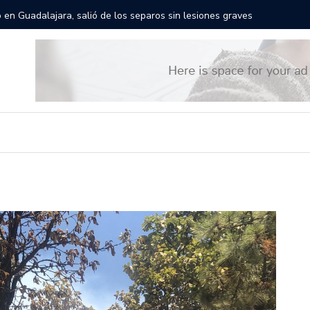
rán las calles de Guadalajara: aparta la fecha
Todo list