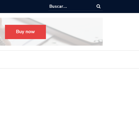
o para el Festival Desfile Día de Muertos 2025 en Guadalajara